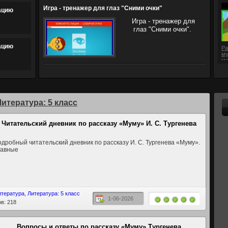
Игра - тренажер для глаз "Сними очки"
ацию
Игра - тренажер для
глаз "Сними очки".
ацию
Ра
му
ма
с 
Литература: 5 класс
Читательский дневник по рассказу «Муму» И. С. Тургенева
дробный читательский дневник по рассказу И. С. Тургенева «Муму».
лавные
итература
,
Литература: 5 класс
1-06-2026
в: 218
Вопросы и ответы по рассказу «Муму» Тургенева