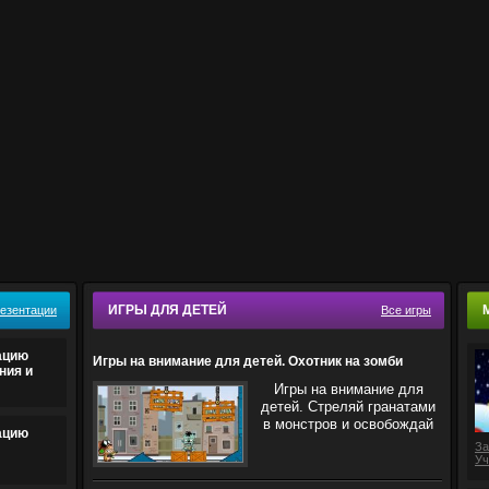
ИГРЫ ДЛЯ ДЕТЕЙ
резентации
Все игры
ацию
Игры на внимание для детей. Охотник на зомби
ния и
Игры на внимание для
детей. Стреляй гранатами
в монстров и освобождай
ацию
За
Уч