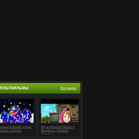
МУЛЬТФИЛЬМЫ
Все видео
нимательные уроки
Мультфильм Маша и
имся считать
Медведь: Первая
встреча