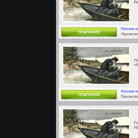
Р
Русская л
ПОДРОБНЕЕ
Просмотро
По
«М
Русская л
ПОДРОБНЕЕ
Просмотро
По
пр