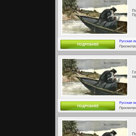
По
П
Русская л
ПОДРОБНЕЕ
Просмотро
Гл
ха
Русская л
ПОДРОБНЕЕ
Просмотро
По