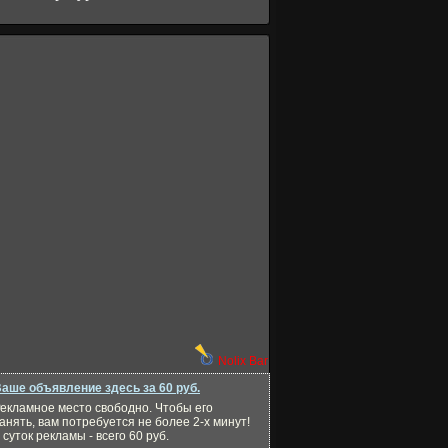
Nolix Bar
аше объявление здесь за 60 руб.
екламное место свободно. Чтобы его
анять, вам потребуется не более 2-х минут!
 суток рекламы - всего 60 руб.