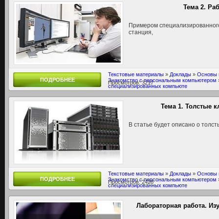
Тема 2. Ра
Примером специализированного
станция,
Текстовые материалы
»
Доклады
»
Основы 
ПОДРОБНЕЕ
Знакомство с персональным компьютером
Просмотров: 3217
специализированных компьюте
Тема 1. Толстые 
В статье будет описано о толст
Текстовые материалы
»
Доклады
»
Основы 
ПОДРОБНЕЕ
Знакомство с персональным компьютером
Просмотров: 2428
специализированных компьюте
Лабораторная работа. И