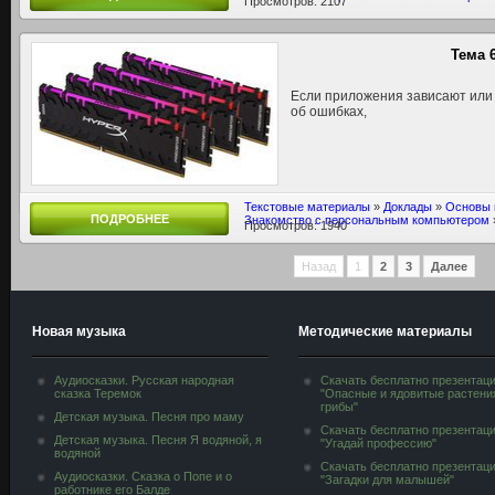
Просмотров: 2107
Тема 
Если приложения зависают или
об ошибках,
Текстовые материалы
»
Доклады
»
Основы 
ПОДРОБНЕЕ
Знакомство с персональным компьютером
Просмотров: 1940
Назад
1
2
3
Далее
Новая музыка
Методические материалы
Аудиосказки. Русская народная
Скачать бесплатно презентац
сказка Теремок
"Опасные и ядовитые растени
грибы"
Детская музыка. Песня про маму
Скачать бесплатно презентац
Детская музыка. Песня Я водяной, я
"Угадай профессию"
водяной
Скачать бесплатно презентац
Аудиосказки. Сказка о Попе и о
"Загадки для малышей"
работнике его Балде