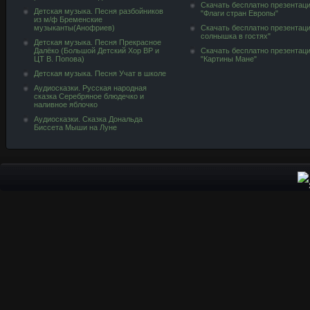
Скачать бесплатно презентац
Детская музыка. Песня разбойников
"Флаги стран Европы"
из м/ф Бременские
музыканты(Анофриев)
Скачать бесплатно презентац
солнышка в гостях"
Детская музыка. Песня Прекрасное
Далёко (Большой Детский Хор ВР и
Скачать бесплатно презентац
ЦТ В. Попова)
"Картины Мане"
Детская музыка. Песня Учат в школе
Аудиосказки. Русская народная
сказка Серебряное блюдечко и
наливное яблочко
Аудиосказки. Сказка Дональда
Биссета Мыши на Луне