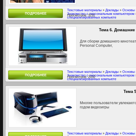
Текстовые материалы
»
Доклады
»
Основы 
ПОДРОБНЕЕ
Знакомство с персональным компьютером
Просмотров: 3211
специализированных компьюте
Тема 6. Домашние
Для сборки домашнего кинотеат
Personal Computer,
Текстовые материалы
»
Доклады
»
Основы 
ПОДРОБНЕЕ
Знакомство с персональным компьютером
Просмотров: 2032
специализированных компьюте
Тема 
Многие пользователи увлекают
годом видеоигры
Текстовые материалы
»
Доклады
»
Основы 