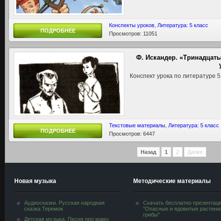
Конспекты уроков
,
Литература: 5 класс
ПОДРОБНЕЕ
Просмотров: 11051
Ф. Искандер. «Тринадцаты
Конспект урока по литературе 5
Текстовые материалы
,
Литература: 5 класс
ПОДРОБНЕЕ
Просмотров: 6447
Назад
1
2
Далее
Новая музыка
Методические материалы
Аудиосказки. Русская народная
Скачать бесплатно презентац
сказка Теремок
"Опасные и ядовитые растени
грибы"
Детская музыка. Песня про маму