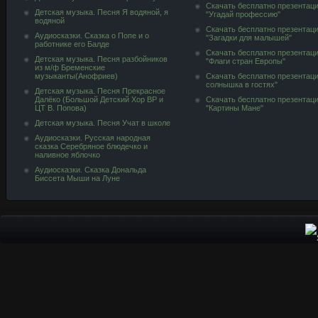
Скачать бесплатно презентац
Детская музыка. Песня Я водяной, я
"Угадай профессию"
водяной
Скачать бесплатно презентац
Аудиосказки. Сказка о Попе и о
"Загадки для малышей"
работнике его Балде
Скачать бесплатно презентац
Детская музыка. Песня разбойников
"Флаги стран Европы"
из м/ф Бременские
музыканты(Анофриев)
Скачать бесплатно презентац
солнышка в гостях"
Детская музыка. Песня Прекрасное
Далёко (Большой Детский Хор ВР и
Скачать бесплатно презентац
ЦТ В. Попова)
"Картины Мане"
Детская музыка. Песня Учат в школе
Аудиосказки. Русская народная
сказка Серебряное блюдечко и
наливное яблочко
Аудиосказки. Сказка Дональда
Биссета Мыши на Луне