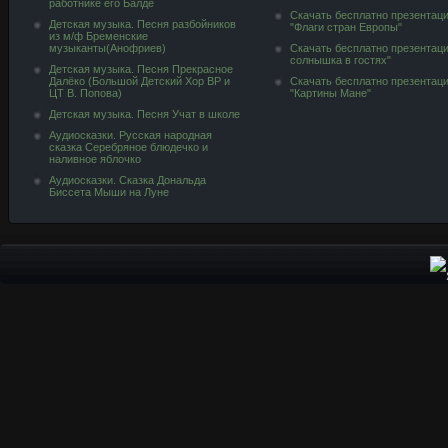
работнике его Балде
Скачать бесплатно презентац
Детская музыка. Песня разбойников
"Флаги стран Европы"
из м/ф Бременские
музыканты(Анофриев)
Скачать бесплатно презентац
солнышка в гостях"
Детская музыка. Песня Прекрасное
Далёко (Большой Детский Хор ВР и
Скачать бесплатно презентац
ЦТ В. Попова)
"Картины Мане"
Детская музыка. Песня Учат в школе
Аудиосказки. Русская народная
сказка Серебряное блюдечко и
наливное яблочко
Аудиосказки. Сказка Дональда
Биссета Мыши на Луне