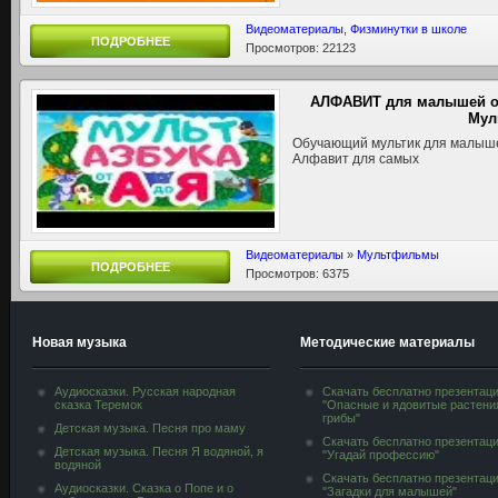
Видеоматериалы
,
Физминутки в школе
ПОДРОБНЕЕ
Просмотров: 22123
АЛФАВИТ для малышей от
Мул
Обучающий мультик для малышей
Алфавит для самых
Видеоматериалы
»
Мультфильмы
ПОДРОБНЕЕ
Просмотров: 6375
Новая музыка
Методические материалы
Аудиосказки. Русская народная
Скачать бесплатно презентац
сказка Теремок
"Опасные и ядовитые растени
грибы"
Детская музыка. Песня про маму
Скачать бесплатно презентац
Детская музыка. Песня Я водяной, я
"Угадай профессию"
водяной
Скачать бесплатно презентац
Аудиосказки. Сказка о Попе и о
"Загадки для малышей"