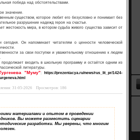
альная победа над обстоятельствами.
ое значение.
венным существом, которое любит его безусловно и понимает без
ательное разрушение надежд героя на счастье.
ет жестокость мира, в котором судьба живого существа зависит от
и сегодня. Он напоминает читателям о ценности человеческой
ичности.
твенности за свои поступки и уважительному отношению к людям
.
а продолжает входить в школьную программу и остаётся одним из
лассической литературы.
Тургенева "Муму"
:
https://prezentacya.ru/news/rus_lit_pr/1424-
urgeneva.html
вления: 31-05-2026 Просмотров: 186
воими материалами и опытом в проведении
дников. Вы можете разместить сценарии
етодические разработки. Мы уверены, что многим
полезен.