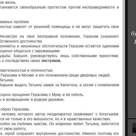
ою жизнь.
тановится своеобразным протестом против несправедливости и
важных проблем.
ностью зависят от решений помещицы и не могут защитить свои
б
 Несмотря на своё бесправное положение, Герасим сохраняет
бственного достоинства.
хонемоты и жизненных обстоятельств Герасим остаётся одиноким
оценно общаться с окружающими.
удьбы. Барыня, руководствуясь лишь собственными прихотями,
 о последствиях своих
поступков.
овательностью и логичностью.
 Герасима в Москве и его положением среди дворовых людей.
Татьяне.
барыни выдать Татьяну замуж за Капитона, а затем с появлением
сцена прощания Герасима с Муму и её гибель.
вы и возвращение в родную деревню.
 образ Герасима.
человек, которого автор неоднократно сравнивает с богатырём.
я не только в его внешности, но и в нравственных качествах.
собен на глубокие чувства. Он искренне любит Татьяну, заботится
т свою работу.
, герой сохраняет внутреннее достоинство. Именно поэтому его