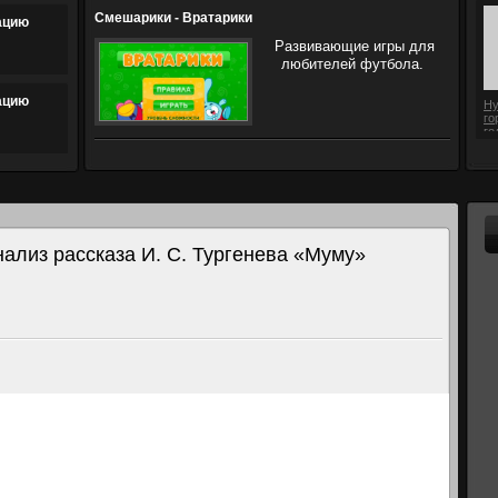
Смешарики - Вратарики
ацию
Развивающие игры для
любителей футбола.
ацию
Ну
го
го
нализ рассказа И. С. Тургенева «Муму»