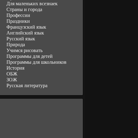
Для маленьких всезнаек
Страны и города
Профессии
Праздники
Французский язык
Английский язык
Русский язык
Природа
Учимся рисовать
Программы для детей
Программы для школьников
История
ОБЖ
ЗОЖ
Русская литература