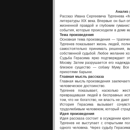
Анализ 
Рассказ Ивана Сергеевича Тургенева «
литературы XIX века. Впервые он был оп
жизненной правдой и глубоким гумани
события, которые происходили в доме м
Тема произведения
Основная тема произведения — трагическ
Тургенев показывает жизнь людей, пол
самостоятельно принимать решения, в
собственной судьбой. Любое желание хо
Судьба Герасима ярко подтверждает эт
Москву. Затем разрушается его надежда
близкое существо — собаку Муму. Вс
прихотями барыни.
Главная мысль рассказа
Главная мысль произведения заключаетс
человеческое достоинство.
Тургенев показывает, насколько же
превращавшая людей в бесправных испо
том, что ни богатство, ни власть не даю
История Герасима вызывает сочувс
трудолюбивым человеком, который страд
Идея произведения
Идея рассказа состоит в осуждении креп
Тургенев не выступает с открытыми по
одного человека. Через судьбу Герасим