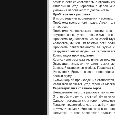
возможности самостоятельно строить св
Финальный уход Герасима в деревню с
унижения человеческого достоинства.
Проблематика рассказа
В произведении поднимается несколько 
Проблема крепостного права. Люди пол
интересы.
Проблема человеческого достоинства.
внутреннюю силу, честность и чувство со
Проблема одиночества. Из-за своей глу
человеком, лишённым возможности полн
Проблема ответственности за чужие с
разрушает жизни людей, не задумываясь
Композиция произведения
Композиция рассказа отличается послед
Экспозиция знакомит читателя с жизнью
Завязкой становится любовь Герасима к 
Развитие действия связано с решением 
собаки Муму.
Кульминацией произведения становится 
Развязкой является уход героя из Моск
Характеристика главного героя
Центральное место в рассказе занимает
Это необыкновенно сильный физически 
Однако настоящая сила героя проявляетс
Герасим трудолюбив, честен, добр и спо
о Муму и всегда добросовестно выполняе
Несмотря на своё бесправное положение