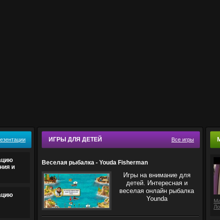
ИГРЫ ДЛЯ ДЕТЕЙ
резентации
Все игры
ацию
Веселая рыбалка - Youda Fisherman
ния и
Игры на внимание для
детей. Интересная и
веселая онлайн рыбалка
ацию
Younda
Ма
Ло