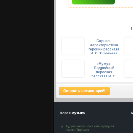
Барыня.
Характеристика
героини рассказа
И. С. Тургенева
«Муму»
«Муму».
Подробный
пересказ
рассказа И. С.
Тургенева
Оставить комментарий!
Новая музыка
Аудиосказки. Русская народная
сказка Теремок