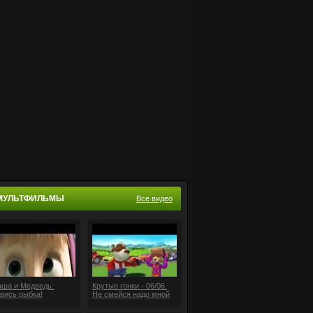
МУЛЬТФИЛЬМЫ
Все видео
ша и Медведь:
Крутые гонки - 06/06.
вись рыбка!
Не смейся надо мной