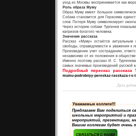
уход из Москвы воспринимается как мор
Роль образа Муму
Образ Муму имеет большое символическ
Собака становится для Герасима единст
слов. Потеря Муму символизирует оконч
Через историю собаки Тургенев показыва
капризов богатого человека.
Значение рассказа
Рассказ «Муму» остаётся актуальным 
свободы, справедливости и уважения к л
Произведение учит состраданию, ответс
независимо от их положения в обществе
Именно поэтому рассказ И. С. Тургенев
самых значимых произведений русской к
Подробный пересказ рассказа 
mumu-podrobnyy-pereskaz-rasskaza-i-s-t
Дата доба
Уважаемые коллеги!!!
Предлагаем Вам поделиться с
школьных мероприятий и праз
мероприятий, презентации, м
Вашим коллегам будет очень 
СВЯЗАТЬСЯ С НАМИ