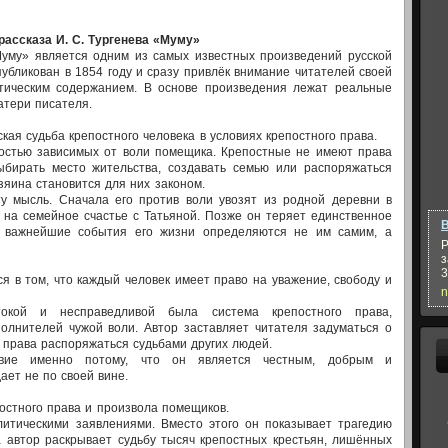
рассказа И. С. Тургенева «Муму»
Муму» является одним из самых известных произведений русской
убликован в 1854 году и сразу привлёк внимание читателей своей
стическим содержанием. В основе произведения лежат реальные
атери писателя.
ая судьба крепостного человека в условиях крепостного права.
ностью зависимых от воли помещика. Крепостные не имеют права
ыбирать место жительства, создавать семью или распоряжаться
зяина становится для них законом.
у мысль. Сначала его против воли увозят из родной деревни в
 на семейное счастье с Татьяной. Позже он теряет единственное
В
е важнейшие события его жизни определяются не им самим, а
Р
з
3
я в том, что каждый человек имеет право на уважение, свободу и
n
стокой и несправедливой была система крепостного права,
лнителей чужой воли. Автор заставляет читателя задуматься о
т права распоряжаться судьбами других людей.
твие именно потому, что он является честным, добрым и
ает не по своей вине.
остного права и произвола помещиков.
литическими заявлениями. Вместо этого он показывает трагедию
а автор раскрывает судьбу тысяч крепостных крестьян, лишённых