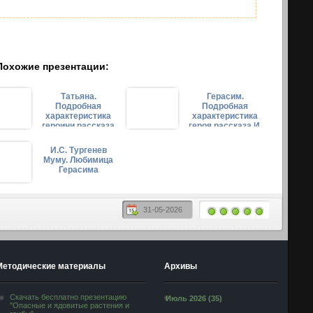
Похожие презентации:
Татьяна.
Герасим.
Подробная
Подробная
характеристика
характеристика
героини рассказа
героя рассказа И.
И. С. Тургенева
С. Тургенева
«Муму»
«Муму»
И.С. Тургенев
Муму. Любимица
Герасима
31-05-2026
Методические материалы
Архивы
Скачать бесплатно презентацию
Июль 2026 (35)
"Опасные и ядовитые растения и