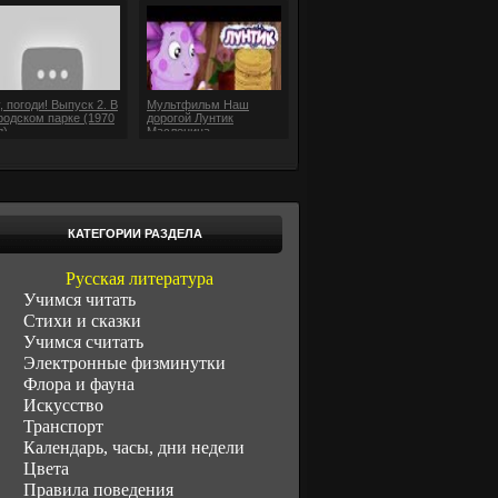
, погоди! Выпуск 2. В
Мультфильм Наш
родском парке (1970
дорогой Лунтик
д)
Масленица
КАТЕГОРИИ РАЗДЕЛА
Русская литература
Учимся читать
Стихи и сказки
Учимся считать
Электронные физминутки
Флора и фауна
Искусство
Транспорт
Календарь, часы, дни недели
Цвета
Правила поведения