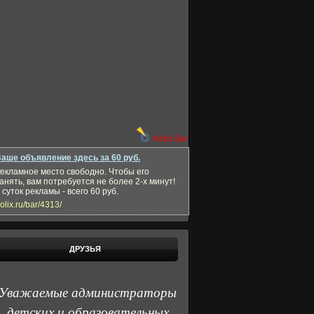
Nolix Bar
аше объявление здесь за 60 руб.
екламное место свободно. Чтобы его
анять, вам потребуется не более 2-х минут!
 суток рекламы - всего 60 руб.
olix.ru/bar/4313/
ДРУЗЬЯ
Уважаемые администраторы
детских и образовательных