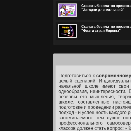
Скачать бесплатно презент
"Загадки для малышей"
Скачать бесплатно презент
"Флаги стран Европы"
Подготовиться к
современному
целый сценарий. Индивидуальн
начальной школе имеют свои 
однообразия, неинтересности. 
резервы его мышления, творч
школе
, составленные настоя
подготовке и проведении различ
подход - и успешность каждого 
запоминаемого, тем лучше оно
профессионального самосовер
классов должен стать вопрос: «К