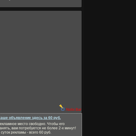
Nolix Bar
аше объявление здесь за 60 руб.
екламное место свободно. Чтобы его
анять, вам потребуется не более 2-х минут!
 суток рекламы - всего 60 руб.