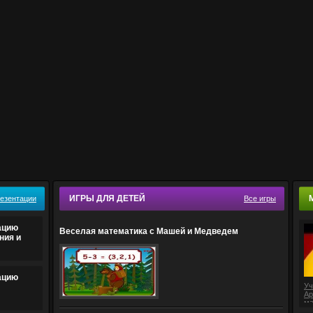
ИГРЫ ДЛЯ ДЕТЕЙ
резентации
Все игры
ацию
Веселая математика с Машей и Медведем
ния и
ацию
Уч
Ар
ма