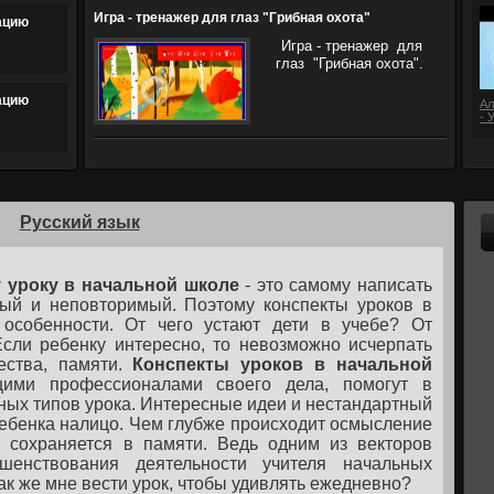
Игра - тренажер для глаз "Грибная охота"
ацию
Игра - тренажер для
глаз "Грибная охота".
ацию
Ал
- 
Русский язык
 уроку в начальной школе
- это самому написать
ый и неповторимый. Поэтому конспекты уроков в
особенности. От чего устают дети в учебе? От
Если ребенку интересно, то невозможно исчерпать
ества, памяти.
Конспекты уроков в начальной
щими профессионалами своего дела, помогут в
ных типов урока. Интересные идеи и нестандартный
ребенка налицо. Чем глубже происходит осмысление
 сохраняется в памяти. Ведь одним из векторов
шенствования деятельности учителя начальных
ак же мне вести урок, чтобы удивлять ежедневно?