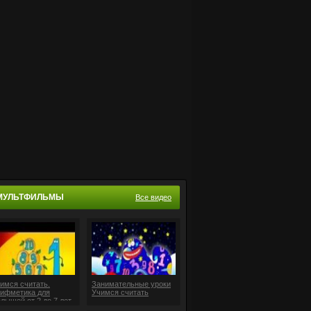
МУЛЬТФИЛЬМЫ
Все видео
имся считать.
Занимательные уроки
ифметика для
Учимся считать
лышей от 2 до 7 лет