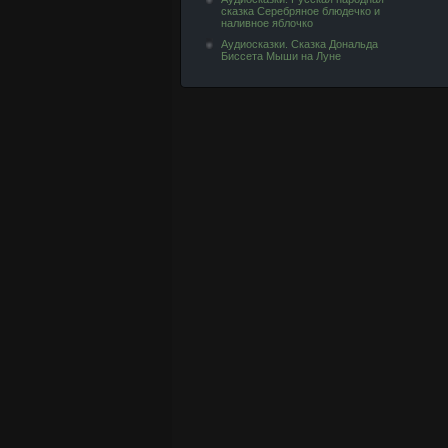
сказка Серебряное блюдечко и
наливное яблочко
Аудиосказки. Сказка Дональда
Биссета Мыши на Луне