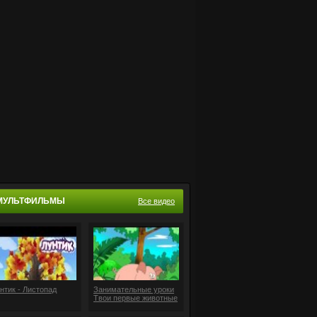
МУЛЬТФИЛЬМЫ
Все видео
нтик - Листопад
Занимательные уроки
Твои первые животные