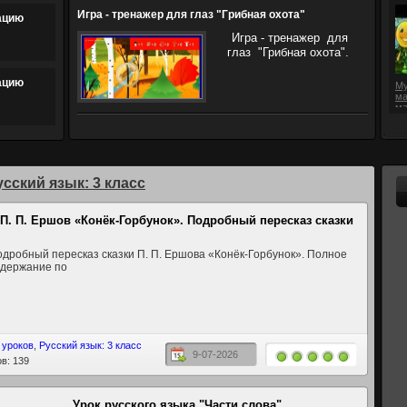
Игра - тренажер для глаз "Грибная охота"
ацию
Игра - тренажер для
глаз "Грибная охота".
ацию
Му
ма
м
усский язык: 3 класс
П. П. Ершов «Конёк-Горбунок». Подробный пересказ сказки
дробный пересказ сказки П. П. Ершова «Конёк-Горбунок». Полное
одержание по
 уроков
,
Русский язык: 3 класс
9-07-2026
в: 139
Урок русского языка "Части слова"