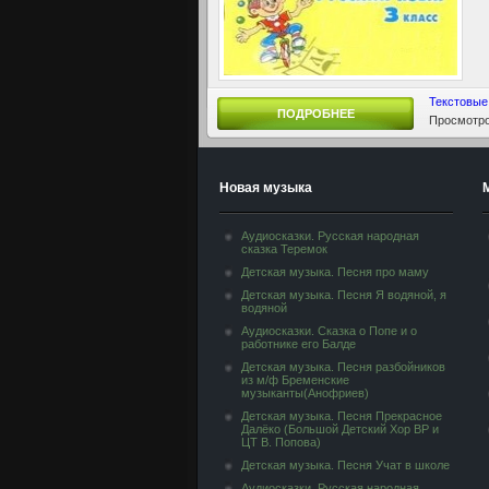
Текстовые
ПОДРОБНЕЕ
Просмотро
Новая музыка
Аудиосказки. Русская народная
сказка Теремок
Детская музыка. Песня про маму
Детская музыка. Песня Я водяной, я
водяной
Аудиосказки. Сказка о Попе и о
работнике его Балде
Детская музыка. Песня разбойников
из м/ф Бременские
музыканты(Анофриев)
Детская музыка. Песня Прекрасное
Далёко (Большой Детский Хор ВР и
ЦТ В. Попова)
Детская музыка. Песня Учат в школе
Аудиосказки. Русская народная