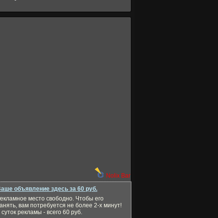
Nolix Bar
аше объявление здесь за 60 руб.
екламное место свободно. Чтобы его
анять, вам потребуется не более 2-х минут!
 суток рекламы - всего 60 руб.