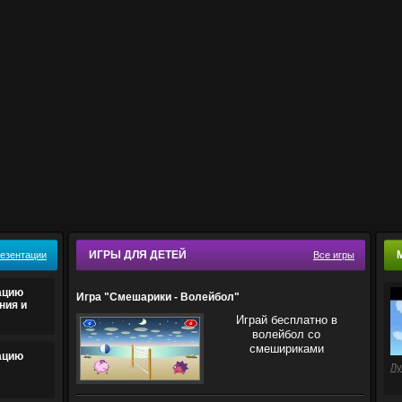
ИГРЫ ДЛЯ ДЕТЕЙ
резентации
Все игры
ацию
Игра "Смешарики - Волейбол"
ния и
Играй бесплатно в
волейбол со
смешириками
ацию
Лу