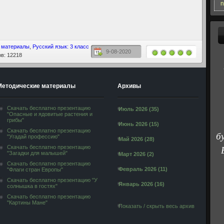
n
 материалы
,
Русский язык: 3 класс
9-08-2020
в: 12218
Методические материалы
Архивы
Скачать бесплатно презентацию
Июль 2026 (35)
"Опасные и ядовитые растения и
грибы"
Июнь 2026 (15)
Скачать бесплатно презентацию
б
"Угадай профессию"
Май 2026 (28)
Скачать бесплатно презентацию
"Загадки для малышей"
Март 2026 (2)
Скачать бесплатно презентацию
Февраль 2026 (11)
"Флаги стран Европы"
Скачать бесплатно презентацию "У
Январь 2026 (16)
солнышка в гостях"
Скачать бесплатно презентацию
"Картины Мане"
Показать / скрыть весь архив