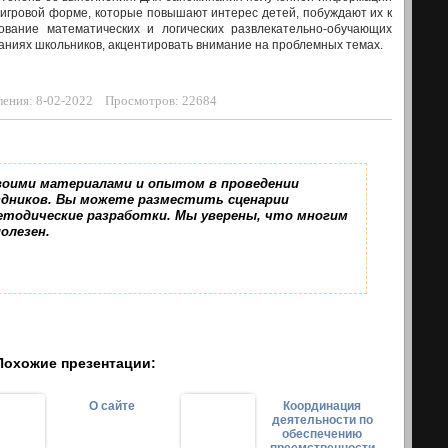
 игровой форме, которые повышают интерес детей, побуждают их к
ование математических и логических развлекательно-обучающих
аниях школьников, акцентировать внимание на проблемных темах.
ления: 8-02-2022 Просмотров: 22684
воими материалами и опытом в проведении
дников. Вы можете разместить сценарии
етодические разработки. Мы уверены, что многим
полезен.
Похожие презентации:
О сайте
Координация
деятельности по
обеспечению