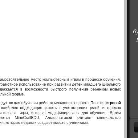
б
самостоятельное место компьютерным играм в процессе обучения.
грамотное использование при развитии детей младшего школьного
ыражается в возможности быстрого получения ребенком новых
ельной форме.
одуктов для обучения ребенка младшего возраста. Посетив
игровой
 наиболее подходящие сюжеты с учетом своих целей, интересов
екательные игры, которые модифицированы для обучения. Ярким
ется MineCraftEDU. Альтернативой считают специальные
, которые педагоги создают вместе с учениками.