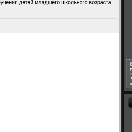
бучения детей младшего школьного возраста
В
Р
з
3
n