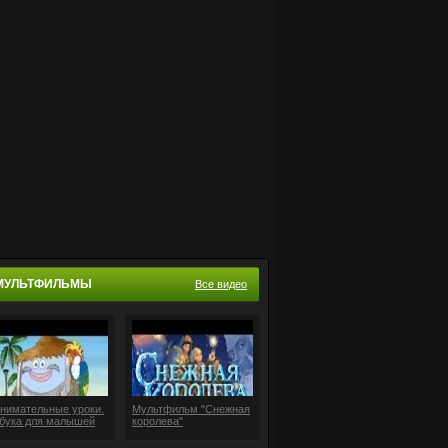
МУЛЬТФИЛЬМЫ
Все видео
нимательные уроки.
Мультфильм "Снежная
бука для малышей
королева"