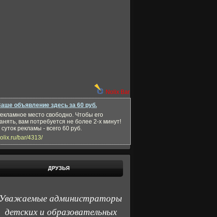
Nolix Bar
аше объявление здесь за 60 руб.
екламное место свободно. Чтобы его
анять, вам потребуется не более 2-х минут!
 суток рекламы - всего 60 руб.
olix.ru/bar/4313/
ДРУЗЬЯ
Уважаемые администраторы
детских и образовательных