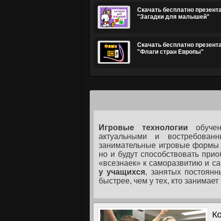
Скачать бесплатно презент
"Загадки для малышей"
Скачать бесплатно презент
"Флаги стран Европы"
Игровые технологии
обучен
актуальными и востребован
занимательные игровые формы р
но и будут способствовать при
«всезнаек» к саморазвитию и с
у учащихся
, занятых постоянн
быстрее, чем у тех, кто занимае
К