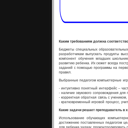
Каким требованиям должна соответств
Бюджеты специальных образовательных 
разработчикам выпускать продукты высо
компонент обучения младших школьник
развитию ребенка. Их сюжет всегда пос
заданий с помощью программы на первой
правил.
Выбранные педагогом компьютерные игр
- интуитивно понятный интерфейс – час
- наличие звукового сопровождения для
- корректная обратная связь с учеником
- кратковременный игровой процесс, уч
Какие задачи решает преподаватель в х
Использование обучающих компьютерн
достижению поставленных педагогом це
для ребенка задачу, проконтролировать