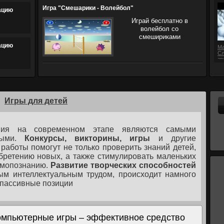
Игра "Смешарики - Волейбол"
ацию
Играй бесплатно в
волейбол со
смешириками
ацию
Ма
Сл
зв
Игры для детей
ия на современном этапе являются самыми
ными.
Конкурсы, викторины, игры
и другие
аботы помогут не только проверить знаний детей,
обретению новых, а также стимулировать маленьких
амопознанию.
Развитие творческих способностей
ым интеллектуальным трудом, происходит намного
т пассивные позиции
омпьютерные игры – эффективное средство