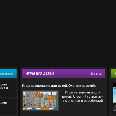
ИГРЫ ДЛЯ ДЕТЕЙ
резентации
Все игры
ацию
Игры на внимание для детей. Охотник на зомби
ния и
Игры на внимание для
детей. Стреляй гранатами
в монстров и освобождай
ацию
За
Аз