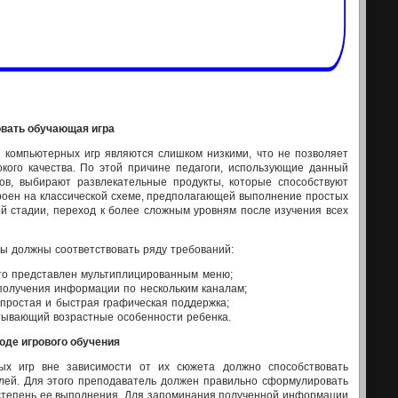
овать обучающая игра
компьютерных игр являются слишком низкими, что не позволяет
кого качества. По этой причине педагоги, использующие данный
ов, выбирают развлекательные продукты, которые способствуют
троен на классической схеме, предполагающей выполнение простых
 стадии, переход к более сложным уровням после изучения всех
ы должны соответствовать ряду требований:
то представлен мультиплицированным меню;
 получения информации по нескольким каналам;
, простая и быстрая графическая поддержка;
итывающий возрастные особенности ребенка.
оде игрового обучения
ых игр вне зависимости от их сюжета должно способствовать
лей. Для этого преподаватель должен правильно сформулировать
 степень ее выполнения. Для запоминания полученной информации