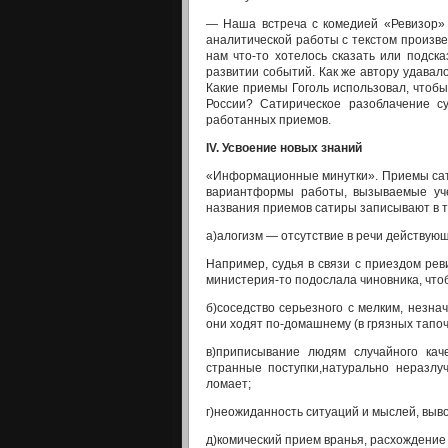
— Наша встреча с комедией «Ревизор» Н
аналитической рабо­ты с текстом произв
нам что-то хотелось сказать или под­ск
развитии событий. Как же автору удавал
Какие приемы Го­голь использовал, чтоб
России? Сатирическое разоблачение с
работанных приемов.
IV
. Усвоение новых знаний
«Информационные минутки». Приемы сатир
вариантформы работы, вызываемые уче
названия приемов сатиры за­писывают в т
а)алогизм — отсутствие в речи действующ
Например, судья в связи с приездом ревиз
министерия-то по­дослала чиновника, чтоб
б)соседство серьезного с мелким, незнач
они ходят по-домашнему (в грязных тапочк
в)приписывание людям случайного каче
странные поступки,натурально неразлу
ломает;
г)неожиданность ситуаций и мыслей, выво
д)комический прием вранья, расхождение 