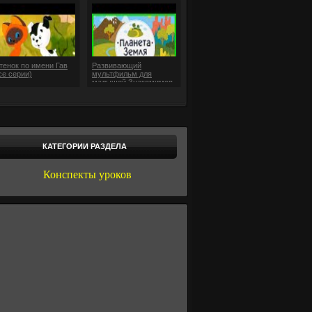
тенок по имени Гав
Развивающий
се серии)
мультфильм для
малышей Знакомимся
с окружающим миром
КАТЕГОРИИ РАЗДЕЛА
Конспекты уроков