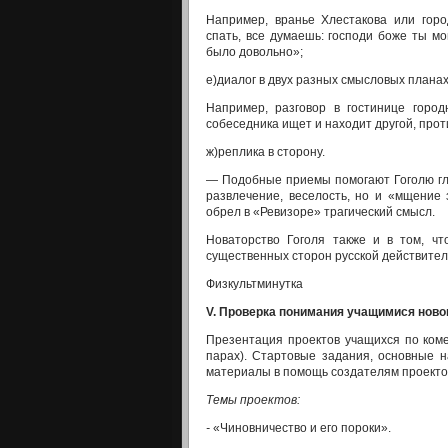
Например, вранье Хлестакова или горо
спать, все думаешь: господи боже ты мо
было довольно»;
е)диалог в двух разных смысловых планах
Например, разговор в гостинице город
собеседника ищет и находит другой, проти
ж)реплика в сторону.
— Подобные приемы помогают Гоголю глу
развлечение, ве­селость, но и «мщение
обрел в «Ревизоре» трагический смысл.
Новаторство Гоголя также и в том, чт
существенных сторон русской действител
Физкультминутка
V
.
Проверка понимания учащимися ново
Презентация проектов учащихся по коме
парах). Стар­товые задания, основные 
материалы в помощь создателям проектов 
Темы проектов:
-
«Чиновничество и его пороки».