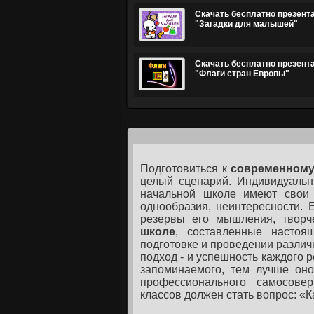
Скачать бесплатно презент
"Загадки для малышей"
Скачать бесплатно презент
"Флаги стран Европы"
Подготовиться к
современному
целый сценарий. Индивидуальн
начальной школе имеют свои 
однообразия, неинтересности. 
резервы его мышления, творч
школе
, составленные настоя
подготовке и проведении различ
подход - и успешность каждого 
запоминаемого, тем лучше оно
профессионального самосовер
классов должен стать вопрос: «К