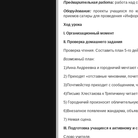
Предварительная работа:
работа над с
Оборудование:
проекты учащихся по ко
приемов сатиры для проведе­ния «Инфор
Ход урока
I
.
Организационный момент
II
.
Проверка домашнего задания
Проверка чтения. Составить план 5-го де
Возможный план:
1)Анна Андреевна и городничий мечтают 
2) Приходят «отставные чиновники, почет
3)Почтмейстер приходит с сообщением, чт
4)Письмо Хлестакова к Тряпичкину читает
5) Городничий произносит обличительную
6)Внезапное появление жандарма, объявл
7) Немая сцена.
III
.
Подготовка учащихся к активному и 
Слово учителя.