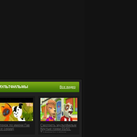
МУЛЬТФИЛЬМЫ
Все видео
тенок по имени Гав
Смотреть мультфильм
се серии)
Крутые гонки 01/01.
Талисман удачи