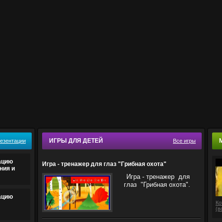
ИГРЫ ДЛЯ ДЕТЕЙ
резентации
Все игры
ацию
Игра - тренажер для глаз "Грибная охота"
ния и
Игра - тренажер для
глаз "Грибная охота".
ацию
Ко
(в