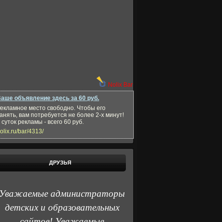
Nolix Bar
аше объявление здесь за 60 руб.
екламное место свободно. Чтобы его
анять, вам потребуется не более 2-х минут!
 суток рекламы - всего 60 руб.
olix.ru/bar/4313/
ДРУЗЬЯ
Уважаемые администраторы
детских и образовательных
сайтов! Уважаемые