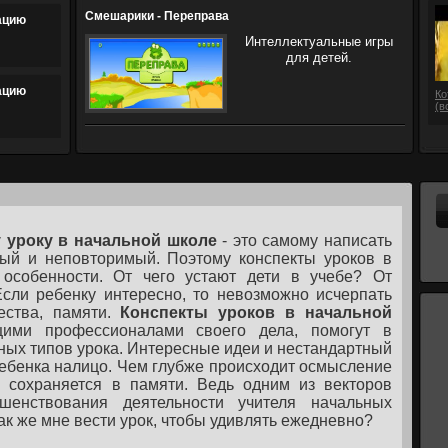
Смешарики - Переправа
ацию
Интеллектуальные игры
для детей.
ацию
Ко
(в
 уроку в начальной школе
- это самому написать
ый и неповторимый. Поэтому конспекты уроков в
особенности. От чего устают дети в учебе? От
Если ребенку интересно, то невозможно исчерпать
ества, памяти.
Конспекты уроков в начальной
щими профессионалами своего дела, помогут в
ных типов урока. Интересные идеи и нестандартный
ребенка налицо. Чем глубже происходит осмысление
 сохраняется в памяти. Ведь одним из векторов
шенствования деятельности учителя начальных
ак же мне вести урок, чтобы удивлять ежедневно?