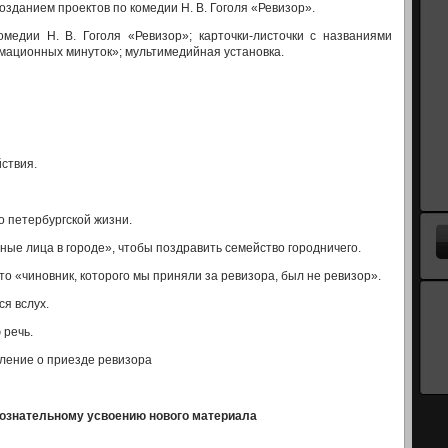
озданием проектов по ко­медии Н. В. Гоголя «Ревизор».
медии Н. В. Гоголя «Реви­зор»; карточки-листочки с названиями
мационных минуток»; мультимедийная установка.
йствия.
о петербургской жизни.
ные лица в городе», чтобы поздравить семейство городничего.
о «чиновник, кото­рого мы приняли за ревизора, был не ревизор».
ся вслух.
 речь.
ение о приезде ре­визора
сознательному усвое­нию нового материала