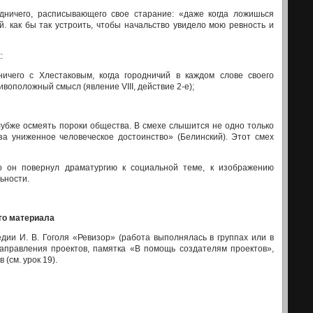
дничего, расписываю­щего свое старание: «даже когда ложишься
й. как бы так устроить, чтобы начальство увидело мою ревность и
:
ничего с Хлестаковым, когда городничий в каждом слове своего
воположный смысл (явление VIII, дей­ствие 2-е);
бже осмеять поро­ки общества. В смехе слышится не одно только
 за униженное человеческое достоинство» (Белинский). Этот смех
о он повернул драматур­гию к социальной теме, к изображению
ьности.
го
материала
дии И. В. Гоголя «Ревизор» (работа выполнялась в группах или в
направления проектов, памятка «В по­мощь создателям проектов»,
(см. урок 19).