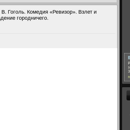
 В. Гоголь. Комедия «Ревизор». Взлет и
адение городничего.
В
Р
з
3
n