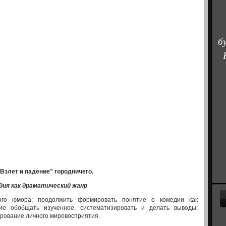
б
"Взлет и падение" городничего.
едия
как
драматический жанр
кого юмора; продолжить форми­ровать понятие о комедии как
ие обобщать изученное, систематизировать и делать выводы;
ирование личного мировосприятия.