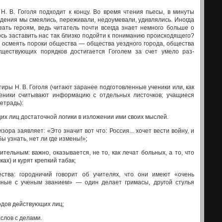
. В. Гоголя подходит к концу. Во время чтения пьесы, в минуты
едения мы смеялись, переживали, недоуме­вали, удивлялись. Иногда
азать героям, ведь читатель почти всегда знает немного больше о
ось заставить нас так близко подойти к пониманию происходящего?
ы осмеять пороки общества — общества уездного города, общества
уществующих порядков достигается Гоголем за счет умело раз­
ы Н. В. Гого­ля (читают заранее подготовленные ученики или, как
ники считывают информацию с отдельных листочков; учащиеся
етрадь):
их лиц достаточ­ной логики в изложении ими своих мыслей.
ора заявляет: «Это значит вот что: Россия... хочет вести войну, и
ы узнать, нет ли где измены!»;
ительным: важно, оказывается, не то, как лечат больных, а то, что
ах) и курят крепкий табак;
ства: городничий го­ворит об учителях, что они имеют «очень
чные с ученым званием» — один делает гри­масы, другой стулья
дов действую­щих лиц;
слов с делами.