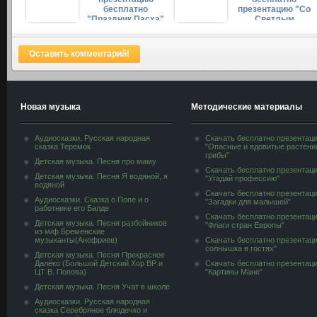
бесплатно
презентацию "Со
"Праздник Пасха"
Светлым
праздником
Пасхи!"
Оставить комментарий!
Новая музыка
Методические материалы
Аудиосказки. Русская народная
Скачать бесплатно презентац
сказка Теремок
"Опасные и ядовитые растени
грибы"
Детская музыка. Песня про маму
Скачать бесплатно презентац
Детская музыка. Песня Я водяной, я
"Угадай профессию"
водяной
Скачать бесплатно презентац
Аудиосказки. Сказка о Попе и о
"Загадки для малышей"
работнике его Балде
Скачать бесплатно презентац
Детская музыка. Песня разбойников
"Флаги стран Европы"
из м/ф Бременские
музыканты(Анофриев)
Скачать бесплатно презентац
солнышка в гостях"
Детская музыка. Песня Прекрасное
Далёко (Большой Детский Хор ВР и
Скачать бесплатно презентац
ЦТ В. Попова)
"Картины Мане"
Детская музыка. Песня Учат в школе
Аудиосказки. Русская народная
сказка Серебряное блюдечко и