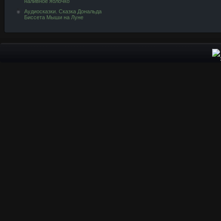
наливное яблочко
Аудиосказки. Сказка Дональда
Биссета Мыши на Луне