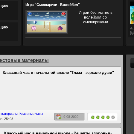
Игра "Смешарики - Волейбол"
ацию
Играй бесплатно в
волейбол со
смешириками
ацию
А
ма
Му
Му
екстовые материалы
Классный час в начальной школе "Глаза - зеркало души"
 материалы
,
Классные часы
9-08-2020
в: 25408
Классный час в начальной школе «Рецепты здоровья»