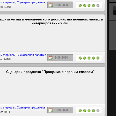
 материалы
,
Сценарии праздников
9-08-2020
в: 41503
ащита жизни и человеческого достоинства военнопленных и
интернированных лиц
 материалы
,
Внеклассная работа в школе
9-08-2020
в: 24104
Сценарий праздника "Прощание с первым классом"
 материалы
,
Сценарии праздников
9-08-2020
в: 49949