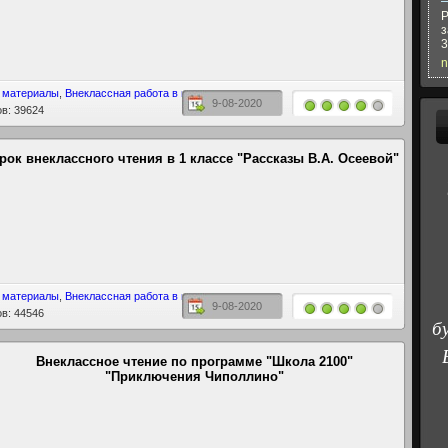
Р
з
3
n
 материалы
,
Внеклассная работа в школе
9-08-2020
в: 39624
рок внеклассного чтения в 1 классе "Рассказы В.А. Осеевой"
 материалы
,
Внеклассная работа в школе
9-08-2020
в: 44546
б
Внеклассное чтение по программе "Школа 2100"
"Приключения Чиполлино"