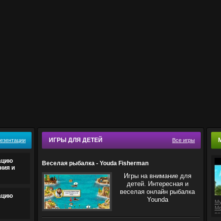
ИГРЫ ДЛЯ ДЕТЕЙ
резентации
Все игры
ацию
Веселая рыбалка - Youda Fisherman
ния и
Игры на внимание для
детей. Интересная и
веселая онлайн рыбалка
ацию
Younda
Му
Ме
вс