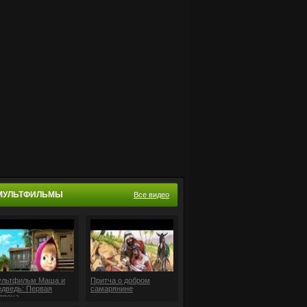
МУЛЬТФИЛЬМЫ
Все видео
льтфильм Маша и
Притча о добром
дведь: Первая
самарянине
треча