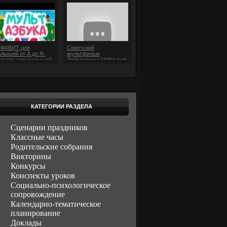
ЛФАВИТ для
Советский
лышей от А до Я.
мультфильм
льтик для малышей.
Дюймовочка (1964 год)
льт АЗБУКА.
КАТЕГОРИИ РАЗДЕЛА
Сценарии праздников
Классные часы
Родительские собрания
Викторины
Конкурсы
Конспекты уроков
Социально-психологическое
сопровождение
Календарно-тематическое
планирование
Доклады