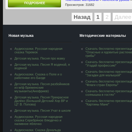
ПОДРОБНЕЕ
Просмотров: 31682
Назад
1
2
Далее
Новая музыка
Методические материалы
Аудиосказки. Русская народная
Скачать бесплатно презентац
сказка Теремок
"Опасные и ядовитые растени
грибы"
Детская музыка. Песня про маму
Скачать бесплатно презентац
Детская музыка. Песня Я водяной, я
"Угадай профессию"
водяной
Скачать бесплатно презентац
Аудиосказки. Сказка о Попе и о
"Загадки для малышей"
работнике его Балде
Скачать бесплатно презентац
Детская музыка. Песня разбойников
"Флаги стран Европы"
из м/ф Бременские
музыканты(Анофриев)
Скачать бесплатно презентац
солнышка в гостях"
Детская музыка. Песня Прекрасное
Далёко (Большой Детский Хор ВР и
Скачать бесплатно презентац
ЦТ В. Попова)
"Картины Мане"
Детская музыка. Песня Учат в школе
Аудиосказки. Русская народная
сказка Серебряное блюдечко и
наливное яблочко
Аудиосказки. Сказка Дональда