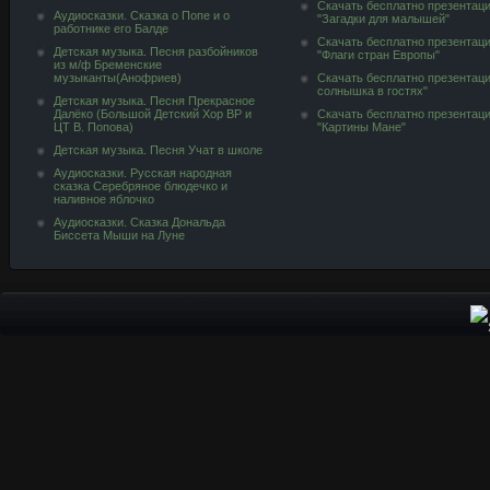
Скачать бесплатно презентац
Аудиосказки. Сказка о Попе и о
"Загадки для малышей"
работнике его Балде
Скачать бесплатно презентац
Детская музыка. Песня разбойников
"Флаги стран Европы"
из м/ф Бременские
музыканты(Анофриев)
Скачать бесплатно презентац
солнышка в гостях"
Детская музыка. Песня Прекрасное
Далёко (Большой Детский Хор ВР и
Скачать бесплатно презентац
ЦТ В. Попова)
"Картины Мане"
Детская музыка. Песня Учат в школе
Аудиосказки. Русская народная
сказка Серебряное блюдечко и
наливное яблочко
Аудиосказки. Сказка Дональда
Биссета Мыши на Луне