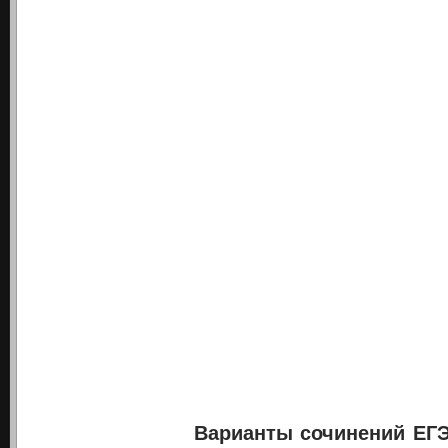
В
арианты сочинений ЕГЭ