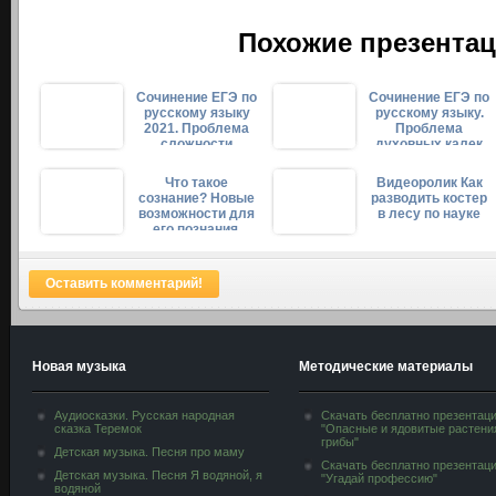
Похожие презентац
Сочинение ЕГЭ по
Сочинение ЕГЭ по
русскому языку
русскому языку.
2021. Проблема
Проблема
сложности
духовных калек
человеческой
по тексту
жизни ...
Кузнецов ...
Что такое
Видеоролик Как
сознание? Новые
разводить костер
возможности для
в лесу по науке
его познания.
Оставить комментарий!
Новая музыка
Методические материалы
Аудиосказки. Русская народная
Скачать бесплатно презентац
сказка Теремок
"Опасные и ядовитые растени
грибы"
Детская музыка. Песня про маму
Скачать бесплатно презентац
Детская музыка. Песня Я водяной, я
"Угадай профессию"
водяной