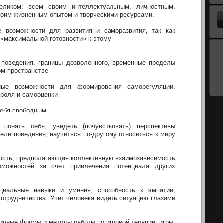
еликом: всем своим интеллектуальным, личностным,
оим жизненным опытом и творческими ресурсами.
 возможности для развития и саморазвития, так как
 «максимальной готовности» к этому
 поведения, границы дозволенного, временные пределы
ом пространстве
ьные возможности для формирования саморегуляции,
троля и самооценки
себя свободным
понять себя, увидеть (почувствовать) перспективы
ели поведения, научиться по-другому относиться к миру
ность, предполагающая коллективную взаимозависимость
зможностей за счет привлечения потенциала других
циальные навыки и умения, способность к эмпатии,
отрудничества. Учит человека видеть ситуацию глазами
ичные формы и методы работы по игровой терапии: игры,