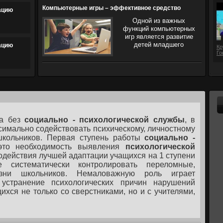
Компьютерные игры – эффективное средство
ацию
обучения детей младшего школьного возраста
Одной из важных
функций компьютерных
игр является развитие
детей младшего
ацию
Кр
Го
ма без
социально - психологической службы
, в
симально содействовать психическому, личностному
школьников. Первая ступень работы
социально -
то необходимость выявления
психологической
содействия лучшей адаптации учащихся на 1 ступени
 систематически контролировать переломные,
ни школьников. Немаловажную роль играет
устранение психологических причин нарушений
хся не только со сверстниками, но и с учителями,