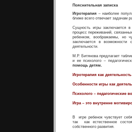
Пояснительная записка
Игротерапия
– наиболее попул
ближе всего отвечает задачам р
Сущность игры заключается в 
процесс переживаний, связанны
ребенком, воображаемы, но ч
заключается в возможности 
деятельности.
М.Р. Битянова предлагает табли
и ее психолого – педагогическ
помощь детям.
Игротерапия как деятельность
Особенности игры как деятел
Психолого – педагогические в
Игра – это внутренне мотивир
В игре ребенок чувствует себя
так как естественное состоя
собственного развития.