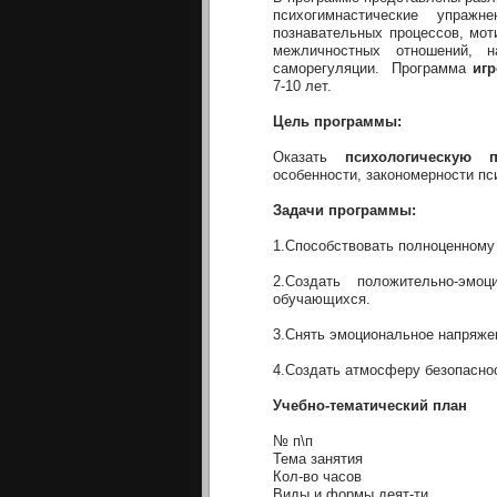
психогимнастические упраж
познавательных процессов, мо
межличностных отношений, н
саморегуляции. Программа
иг
7-10 лет.
Цель программы:
Оказать
психологическую 
особенности, закономерности пс
Задачи программы:
1.Способствовать полноценному
2.Создать положительно-эм
обучающихся.
3.Снять эмоциональное напряже
4.Создать атмосферу безопасно
Учебно-тематический план
№ п\п
Тема занятия
Кол-во часов
Виды и формы деят-ти