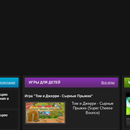
ИГРЫ ДЛЯ ДЕТЕЙ
резентации
Все игры
ацию
Игра "Том и Джерри - Сырные Прыжки"
ния и
Том и Джерри - Сырные
Прыжки (Super Cheese
Bounce)
ацию
Ми
Ур
гр
дл