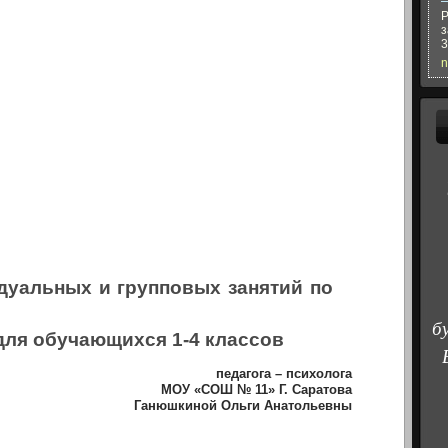
Р
з
3
n
дуальных и групповых занятий по
б
для обучающихся 1-4 классов
педагога – психолога
МОУ «СОШ № 11» Г. Саратова
Ганюшкиной Ольги Анатольевны