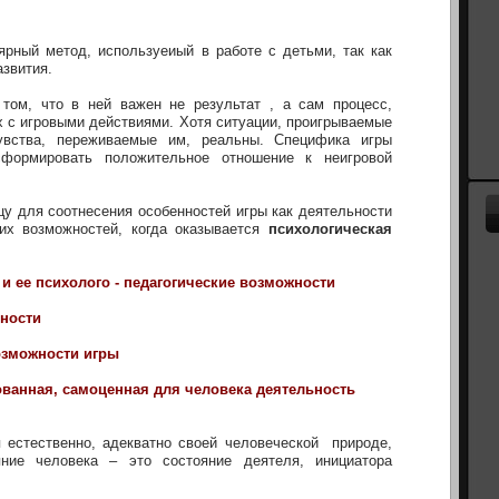
ярный метод, используеиый в работе с детьми, так как
азвития.
том, что в ней важен не результат , а сам процесс,
х с игровыми действиями. Хотя ситуации, проигрываемые
увства, переживаемые им, реальны. Специфика игры
сформировать положительное отношение к неигровой
цу для соотнесения особенностей игры как деятельности
их возможностей, когда оказывается
психологическая
 и ее психолого - педагогические возможности
ьности
озможности игры
ованная, самоценная для человека деятельность
 естественно, адекватно своей человеческой природе,
ние человека – это состояние деятеля, инициатора