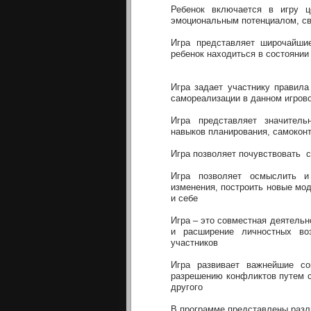
Ребенок включается в игру ц
эмоциональным потенциалом, св
Игра представляет широчайшие
ребенок находиться в состоянии
Игра задает участнику правила
самореализации в данном игров
Игра представляет значител
навыков планирования, самокон
Игра позволяет почувствовать 
Игра позволяет осмыслить и 
изменения, построить новые мод
и себе
Игра – это совместная деятель
и расширение личностных во
участников
Игра развивает важнейшие со
разрешению конфликтов путем с
другого
В программе представлены разл