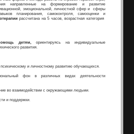
нения направленные на формирование и развитие
тивационной, эмоциональной, личностной сфер и сферы
авыков планирования, самоконтроля, самооценки и
ротерапии
рассчитана на 5 часов, возрастная категория
помощь детям,
ориентируясь на индивидуальные
ихического развития.
 психическому и личностному развитию обучающихся.
оциональный фон в различных видах деятельности
ние во взаимодействии с окружающими людьми.
сти и поддержки.