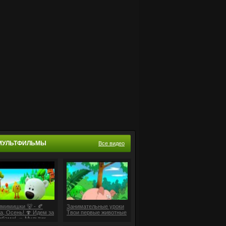
МУЛЬТФИЛЬМЫ
Все видео
мимишки 🐻 - 🍂
Занимательные уроки
а, Осень! 🍄 Идем за
Твои первые животные
ибами! 🦔 Мультик
я детей