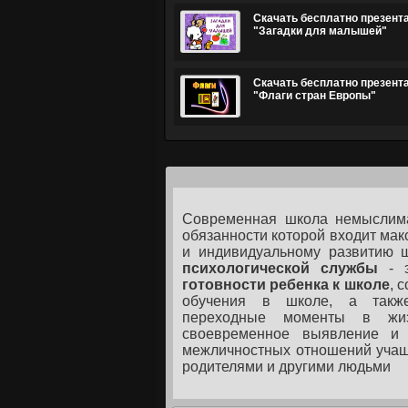
Скачать бесплатно презент
"Загадки для малышей"
Скачать бесплатно презент
"Флаги стран Европы"
Современная школа немысли
обязанности которой входит мак
и индивидуальному развитию 
психологической службы
- э
готовности ребенка к школе
, 
обучения в школе, а также
переходные моменты в жиз
своевременное выявление и 
межличностных отношений учащи
родителями и другими людьми