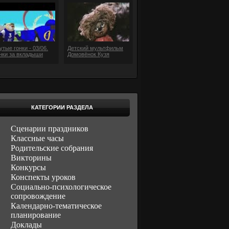
утые гонки - 03/06.
Детский мультфильм
нки за вкладыши
Домовёнок Кузя
КАТЕГОРИИ РАЗДЕЛА
Сценарии праздников
Классные часы
Родительские собрания
Викторины
Конкурсы
Конспекты уроков
Социально-психологическое
сопровождение
Календарно-тематическое
планирование
Доклады