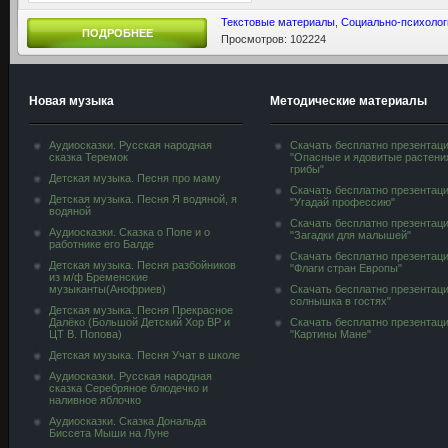
Текстовые материалы
,
Социально-психолог
ПОДРОБНЕЕ
Просмотров: 102224
Новая музыка
Методические материалы
Аудиосказки. Русская народная
Скачать бесплатно презентац
сказка Теремок
"Опасные и ядовитые растени
грибы"
Детская музыка. Песня про маму
Скачать бесплатно презентац
Детская музыка. Песня Я водяной, я
"Угадай профессию"
водяной
Скачать бесплатно презентац
Аудиосказки. Сказка о Попе и о
"Загадки для малышей"
работнике его Балде
Скачать бесплатно презентац
Детская музыка. Песня разбойников
"Флаги стран Европы"
из м/ф Бременские
музыканты(Анофриев)
Скачать бесплатно презентац
солнышка в гостях"
Детская музыка. Песня Прекрасное
Далёко (Большой Детский Хор ВР и
Скачать бесплатно презентац
ЦТ В. Попова)
"Картины Мане"
Детская музыка. Песня Учат в школе
Аудиосказки. Русская народная
сказка Серебряное блюдечко и
наливное яблочко
Аудиосказки. Сказка Дональда
Биссета Мыши на Луне