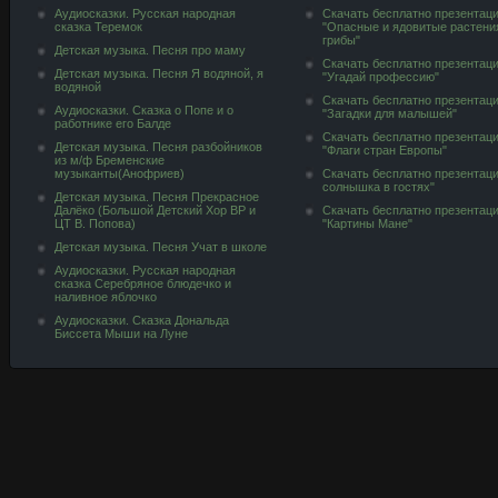
Аудиосказки. Русская народная
Скачать бесплатно презентац
сказка Теремок
"Опасные и ядовитые растени
грибы"
Детская музыка. Песня про маму
Скачать бесплатно презентац
Детская музыка. Песня Я водяной, я
"Угадай профессию"
водяной
Скачать бесплатно презентац
Аудиосказки. Сказка о Попе и о
"Загадки для малышей"
работнике его Балде
Скачать бесплатно презентац
Детская музыка. Песня разбойников
"Флаги стран Европы"
из м/ф Бременские
музыканты(Анофриев)
Скачать бесплатно презентац
солнышка в гостях"
Детская музыка. Песня Прекрасное
Далёко (Большой Детский Хор ВР и
Скачать бесплатно презентац
ЦТ В. Попова)
"Картины Мане"
Детская музыка. Песня Учат в школе
Аудиосказки. Русская народная
сказка Серебряное блюдечко и
наливное яблочко
Аудиосказки. Сказка Дональда
Биссета Мыши на Луне