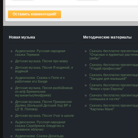
главам. Часть 1.
на человека по
Главы 1-5
тек ...
Оставить комментарий!
Новая музыка
Методические материалы
Аудиосказки. Русская народная
Скачать бесплатно презентац
сказка Теремок
"Опасные и ядовитые растени
грибы"
Детская музыка. Песня про маму
Скачать бесплатно презентац
Детская музыка. Песня Я водяной, я
"Угадай профессию"
водяной
Скачать бесплатно презентац
Аудиосказки. Сказка о Попе и о
"Загадки для малышей"
работнике его Балде
Скачать бесплатно презентац
Детская музыка. Песня разбойников
"Флаги стран Европы"
из м/ф Бременские
музыканты(Анофриев)
Скачать бесплатно презентац
солнышка в гостях"
Детская музыка. Песня Прекрасное
Далёко (Большой Детский Хор ВР и
Скачать бесплатно презентац
ЦТ В. Попова)
"Картины Мане"
Детская музыка. Песня Учат в школе
Аудиосказки. Русская народная
сказка Серебряное блюдечко и
наливное яблочко
Аудиосказки. Сказка Дональда