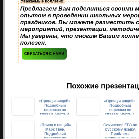
Уважаемые коллеги!!!
Предлагаем Вам поделиться своими 
опытом в проведении школьных меро
праздников. Вы можете разместить 
мероприятий, презентации, методиче
Мы уверены, что многим Вашим колле
полезен.
СВЯЗАТЬСЯ С НАМИ
Похожие презентац
«Принц и нищий».
«Принц и нищий».
Подробный
Подробный
пересказ по
пересказ по
главам. Часть 4.
главам. Часть 3.
Главы 21-28
Главы 13-20
«Принц и нищий»
Сочинение ЕГЭ по
Марк Твен.
русскому языку.
Подробный
Проблема
пересказ по
влияния музыки