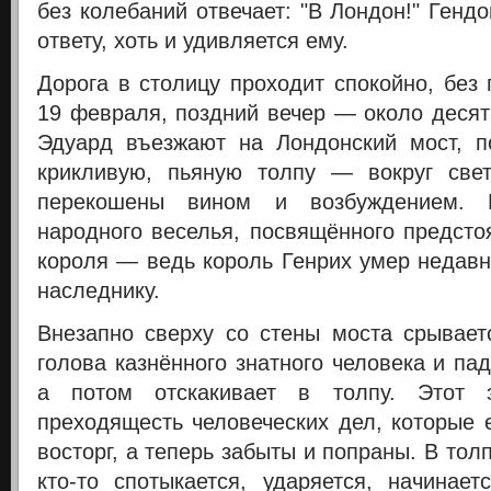
без колебаний отвечает: "В Лондон!" Генд
ответу, хоть и удивляется ему.
Дорога в столицу проходит спокойно, без
19 февраля, поздний вечер — около десят
Эдуард въезжают на Лондонский мост, п
крикливую, пьяную толпу — вокруг све
перекошены вином и возбуждением. 
народного веселья, посвящённого предсто
короля — ведь король Генрих умер недавно
наследнику.
Внезапно сверху со стены моста срывае
голова казнённого знатного человека и пад
а потом отскакивает в толпу. Этот э
преходящесть человеческих дел, которые
восторг, а теперь забыты и попраны. В тол
кто-то спотыкается, ударяется, начинает