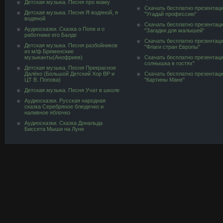
Детская музыка. Песня про маму
Скачать бесплатно презентац
Детская музыка. Песня Я водяной, я
"Угадай профессию"
водяной
Скачать бесплатно презентац
Аудиосказки. Сказка о Попе и о
"Загадки для малышей"
работнике его Балде
Скачать бесплатно презентац
Детская музыка. Песня разбойников
"Флаги стран Европы"
из м/ф Бременские
музыканты(Анофриев)
Скачать бесплатно презентац
солнышка в гостях"
Детская музыка. Песня Прекрасное
Далёко (Большой Детский Хор ВР и
Скачать бесплатно презентац
ЦТ В. Попова)
"Картины Мане"
Детская музыка. Песня Учат в школе
Аудиосказки. Русская народная
сказка Серебряное блюдечко и
наливное яблочко
Аудиосказки. Сказка Дональда
Биссета Мыши на Луне