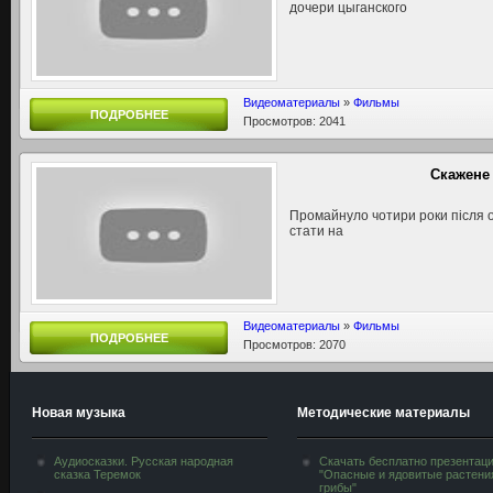
дочери цыганского
Видеоматериалы
»
Фильмы
ПОДРОБНЕЕ
Просмотров: 2041
Скажене 
Промайнуло чотири роки після о
стати на
Видеоматериалы
»
Фильмы
ПОДРОБНЕЕ
Просмотров: 2070
Новая музыка
Методические материалы
Аудиосказки. Русская народная
Скачать бесплатно презентац
сказка Теремок
"Опасные и ядовитые растени
грибы"