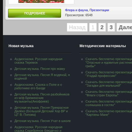
Флора и фауна
,
Презентации
ПОДРОБНЕЕ
Просмотров: 6548
Назад
1
2
3
Дал
Новая музыка
Методические материалы
Аудиосказки. Русская народная
Скачать бесплатно презентац
сказка Теремок
"Опасные и ядовитые растени
грибы"
Детская музыка. Песня про маму
Скачать бесплатно презентац
Детская музыка. Песня Я водяной, я
"Угадай профессию"
водяной
Скачать бесплатно презентац
Аудиосказки. Сказка о Попе и о
"Загадки для малышей"
работнике его Балде
Скачать бесплатно презентац
Детская музыка. Песня разбойников
"Флаги стран Европы"
из м/ф Бременские
музыканты(Анофриев)
Скачать бесплатно презентац
солнышка в гостях"
Детская музыка. Песня Прекрасное
Далёко (Большой Детский Хор ВР и
Скачать бесплатно презентац
ЦТ В. Попова)
"Картины Мане"
Детская музыка. Песня Учат в школе
Аудиосказки. Русская народная
сказка Серебряное блюдечко и