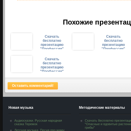
Похожие презентац
Скачать
Скачать
бесплатно
бесплатно
презентацию
презентацию
"Профессии"
"Профессии"
(часть 3)
(часть 2)
Скачать
бесплатно
презентацию
"Профессии"
Оставить комментарий!
Новая музыка
Методические материалы
Аудиосказки. Русская народная
Скачать бесплатно презентац
сказка Теремок
"Опасные и ядовитые растени
грибы"
Детская музыка. Песня про маму