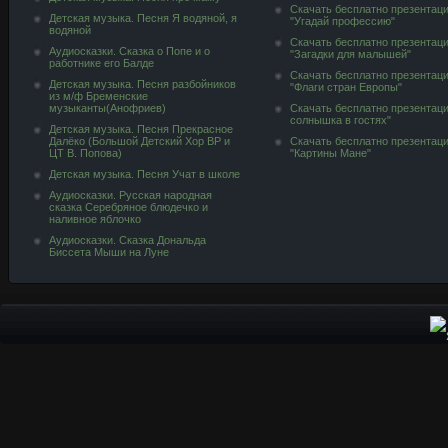
Скачать бесплатно презентац
Детская музыка. Песня Я водяной, я
"Угадай профессию"
водяной
Скачать бесплатно презентац
Аудиосказки. Сказка о Попе и о
"Загадки для малышей"
работнике его Балде
Скачать бесплатно презентац
Детская музыка. Песня разбойников
"Флаги стран Европы"
из м/ф Бременские
музыканты(Анофриев)
Скачать бесплатно презентац
солнышка в гостях"
Детская музыка. Песня Прекрасное
Далёко (Большой Детский Хор ВР и
Скачать бесплатно презентац
ЦТ В. Попова)
"Картины Мане"
Детская музыка. Песня Учат в школе
Аудиосказки. Русская народная
сказка Серебряное блюдечко и
наливное яблочко
Аудиосказки. Сказка Дональда
Биссета Мыши на Луне